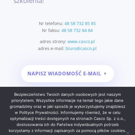
szkolenia!
Nr telefonu:
48 58 732 85 85
Nr faksu:
48 58 732 84 84
adres strony:
www.casco.pl
adres e-mail:
biuro@casco.pl
NAPISZ WIADOMOŚĆ E-MAIL
Bezpieczeństwo Twoich danych osobowych jest naszym
priorytetem. Wszystkie informacje na temat tego jakie dane
gromadzimy oraz w jaki sposób je wykorzystujemy znajdziesz
w Polityce Prywatności. Informujemy również, że w celu
optymalizacji treści dostępnych na stronach Casco Sp. z o.o.,
dostosowania ich do Państwa indywidualnych potrzeb
korzystamy z informacji zapisanych za pomocą plików cookies.
Copyright © 2024 Casco Sp. z o.o. Wszystkie Prawa