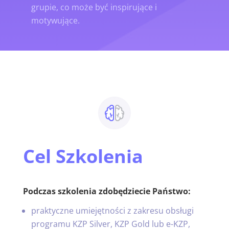
grupie, co może być inspirujące i
motywujące.
Cel Szkolenia
Podczas szkolenia zdobędziecie Państwo:
praktyczne umiejętności z zakresu obsługi
programu KZP Silver, KZP Gold lub e-KZP,