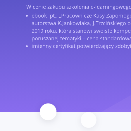
W cenie zakupu szkolenia e-learningoweg
ebook pt.: „Pracownicze Kasy Zapomo
autorstwa K.Jankowiaka, J.Trzcińskiego o
2019 roku, która stanowi swoiste komp
poruszanej tematyki – cena standardowa k
imienny certyfikat potwierdzający zdoby